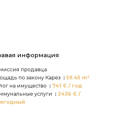
равая информация
миссия продавца
ощадь по закону Карез
59.45 m²
лог на имущество
741 € / год
ммунальные услуги
2436 € /
егодный