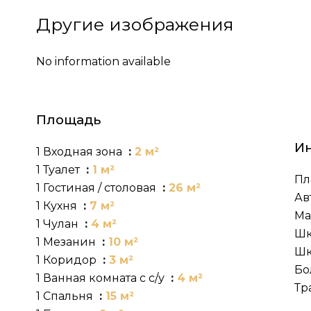
Другие изображения
No information available
Площадь
И
1 Входная зона
2 м²
1 Туалет
1 м²
Пл
1 Гостиная / столовая
26 м²
Ав
1 Кухня
7 м²
Ма
1 Чулан
4 м²
Шк
1 Мезанин
10 м²
Шк
1 Коридор
3 м²
Бо
1 Ванная комната с с/у
4 м²
Тр
1 Спальня
15 м²