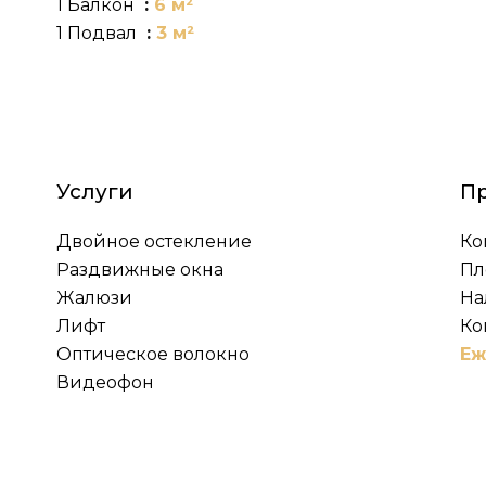
1 Балкон
6 м²
1 Подвал
3 м²
Услуги
П
Двойное остекление
Ко
Раздвижные окна
Пл
Жалюзи
На
Лифт
Ко
Оптическое волокно
Еж
Видеофон