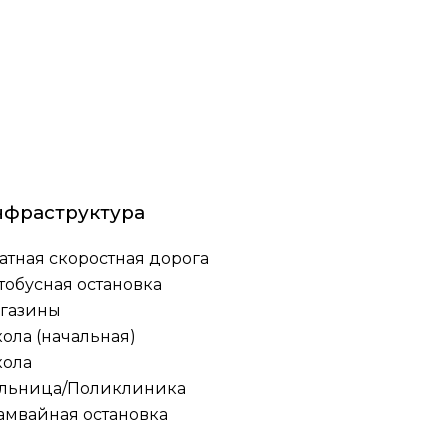
нфраструктура
атная скоростная дорога
тобусная остановка
газины
ола (начальная)
ола
льница/Поликлиника
амвайная остановка