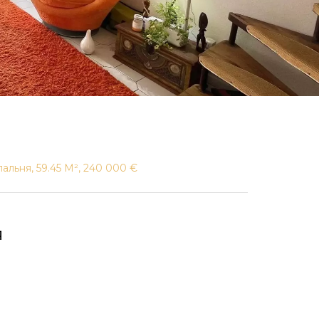
пальня, 59.45 М², 240 000 €
я