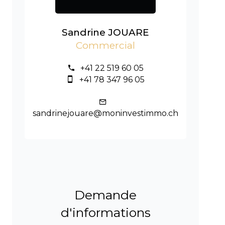
Sandrine JOUARE
Commercial
+41 22 519 60 05
+41 78 347 96 05
sandrinejouare@moninvestimmo.ch
Demande
d'informations