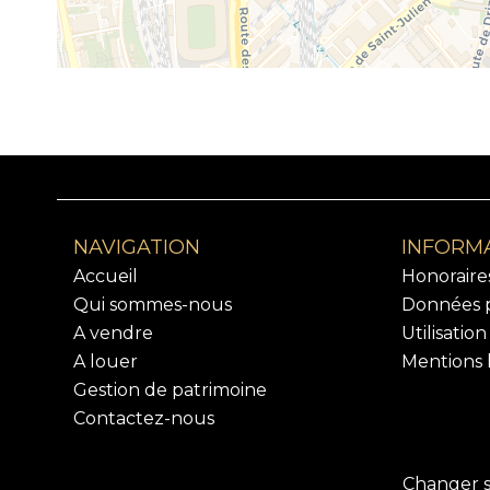
NAVIGATION
INFORMA
Accueil
Honoraire
Qui sommes-nous
Données p
A vendre
Utilisatio
A louer
Mentions 
Gestion de patrimoine
Contactez-nous
Changer s