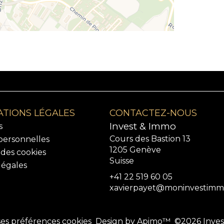
TIONS LÉGALES
CONTACTEZ-NOUS
Invest & Immo
s
Cours des Bastion 13
ersonnelles
1205
Genève
n des cookies
Suisse
légales
+41 22 519 60 05
xavierpayet@moninvestimm
es préférences cookies
Design by
Apimo™
©2026 Inve