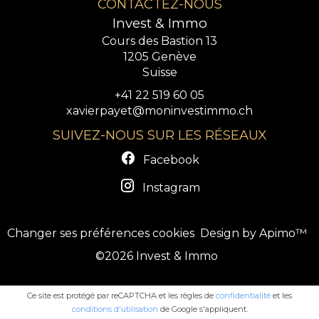
CONTACTEZ-NOUS
Invest & Immo
Cours des Bastion 13
1205
Genève
Suisse
+41 22 519 60 05
xavierpayet@moninvestimmo.ch
SUIVEZ-NOUS SUR LES RÉSEAUX
Facebook
Instagram
Changer ses préférences cookies
Design by
Apimo™
©2026 Invest & Immo
Ce site est protégé par reCAPTCHA et les règles de
confidentialité
et les
conditions d'utilisation
de Google s'appliquent.